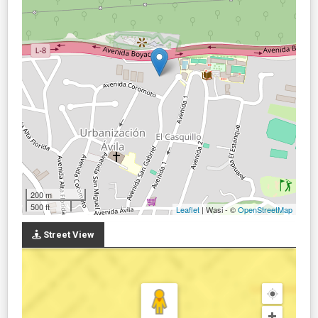
200 m
500 ft
Leaflet
| Wasi - ©
OpenStreetMap
Street View