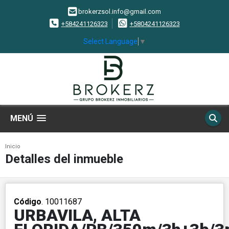
brokerzsol.info@gmail.com
+584241126323
+5804241126323
Select Language
▼
MENÚ
Inicio
Detalles del inmueble
Código
. 10011687
URBAVILA, ALTA