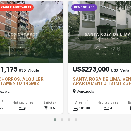
RTABLE IMPECABLE !
REMODELADO
1,175
US$273,000
USD
| Alquiler
USD
| Venta
CHORROS. ALQUILER
SANTA ROSA DE LIMA. VE
TAMENTO 145Mt2
APARTAMENTO 181MT2 3H
B/2E
Est+Serv/3B+Serv/2E
zuela
Venezuela
2
2
m
Habitaciones
Baño(s)
Área m
Habitaciones
B
45
3
3.5
181.30
4