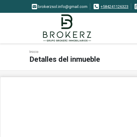
brokerzsol.info@gmail.com
+584241126323
Inicio
Detalles del inmueble