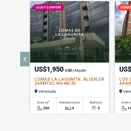
LUJO Y CONFORT
CONFO
US$1,950
US$
USD
| Alquiler
LOMAS LA LAGUNITA. ALQUILER
LOS 
260MTS2 4H/4B/3E
APAR
3H/3
Venezuela
Vene
2
Área m
Habitaciones
Baño(s)
Área 
260
4
5
1