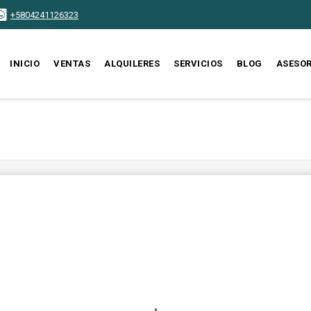
+5804241126323
INICIO
VENTAS
ALQUILERES
SERVICIOS
BLOG
ASESO