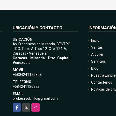
UBICACIÓN Y CONTACTO
INFORMACIÓ
UBICACIÓN
Inicio
Av. Franciscos de Miranda, CENTRO
Ventas
LIDO, Torre A, Piso 12. Ofc. 124-A,
Caracas - Venezuela
Alquiler
Caracas - Miranda - Dtto. Capital -
Servicios
Venezuela
Blog
MÓVIL
+5804241126323
Nuestra Empre
TELÉFONO
Contáctenos
+584241126323
Políticas de pr
EMAIL
brokerzsol.info@gmail.com
Facebook
X
Instagram