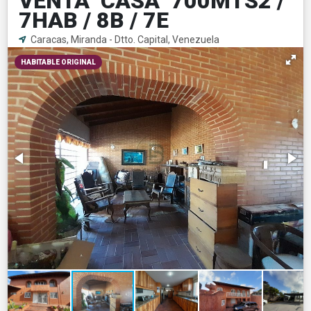
VENTA CASA 700MTS2 /
7HAB / 8B / 7E
Caracas, Miranda - Dtto. Capital, Venezuela
HABITABLE ORIGINAL