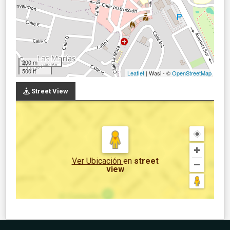
200 m
500 ft
Leaflet
| Wasi - ©
OpenStreetMap
Street View
Ver Ubicación
en
street
view