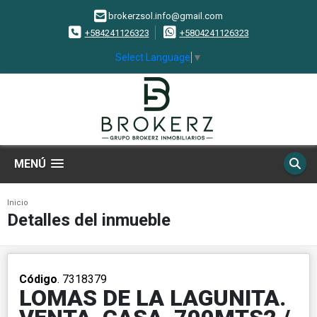
brokerzsol.info@gmail.com
+584241126323
+5804241126323
Select Language
▼
MENÚ
Inicio
Detalles del inmueble
Código
. 7318379
LOMAS DE LA LAGUNITA.