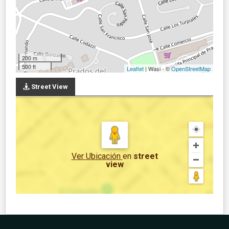
200 m
500 ft
Leaflet
| Wasi - ©
OpenStreetMap
Street View
Ver Ubicación
en
street
view