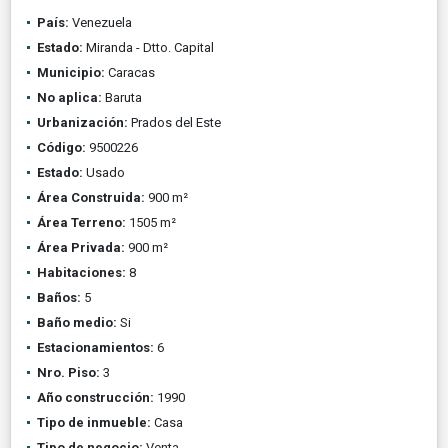
País:
Venezuela
Estado:
Miranda - Dtto. Capital
Municipio:
Caracas
No aplica:
Baruta
Urbanización:
Prados del Este
Código:
9500226
Estado:
Usado
Área Construida:
900 m²
Área Terreno:
1505 m²
Área Privada:
900 m²
Habitaciones:
8
Baños:
5
Baño medio:
Si
Estacionamientos:
6
Nro. Piso:
3
Año construcción:
1990
Tipo de inmueble:
Casa
Tipo de negocio:
Venta