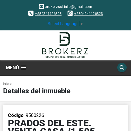
brokerzsol.info@gmail.com
+584241126323
+5804241126323
Select Language
▼
MENÚ
Inicio
Detalles del inmueble
Código
. 9500226
PRADOS DEL ESTE.