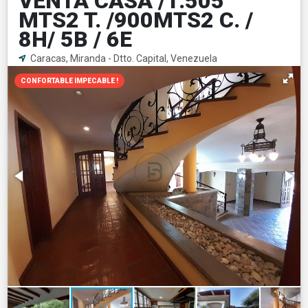
VENTA CASA /1.505
MTS2 T. /900MTS2 C. /
8H/ 5B / 6E
Caracas, Miranda - Dtto. Capital, Venezuela
CONFORTABLE IMPECABLE !