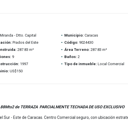
Miranda - Dtto. Capital
Municipio:
Caracas
ación:
Prados del Este
Código:
9024430
nstruida:
287.83 m²
Área Terreno:
287.83 m²
iones:
9
Baños:
2
strucción:
1997
Tipo de inmueble:
Local Comercial
inio:
US$150
65,88Mts2 de TERRAZA PARCIALMENTE TECHADA DE USO EXCLUSIVO
el Sur - Este de Caracas. Centro Comercial seguro, con ubicación estrat