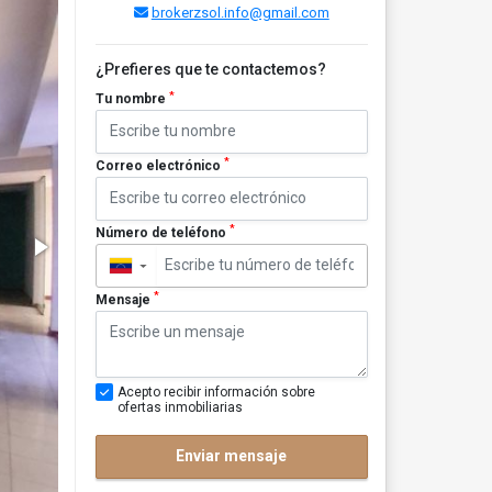
brokerzsol.info@gmail.com
¿Prefieres que te contactemos?
*
Tu nombre
*
Correo electrónico
*
Número de teléfono
▼
*
Mensaje
Acepto recibir información sobre
ofertas inmobiliarias
Enviar mensaje