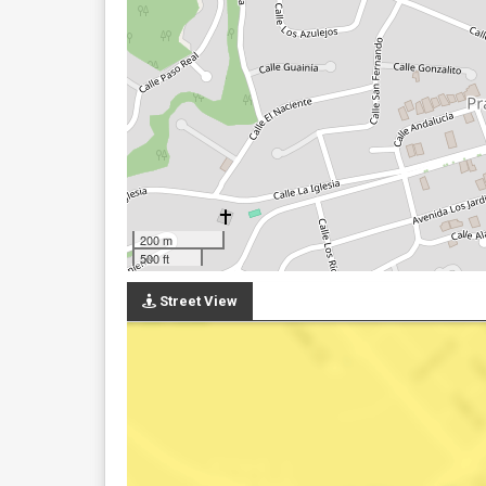
200 m
500 ft
Street View