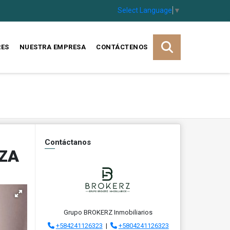
Select Language
▼
RES
NUESTRA EMPRESA
CONTÁCTENOS
Contáctanos
AZA
Grupo BROKERZ Inmobiliarios
+584241126323
|
+5804241126323