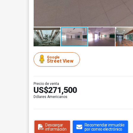
Google
Street View
Precio de venta
US$271,500
Dólares Americanos
Descargar
Recomendar inmueble
información
por correo electrónico