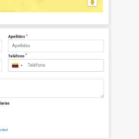
*
Apellidos
*
Teléfono
▼
iarias
cidad