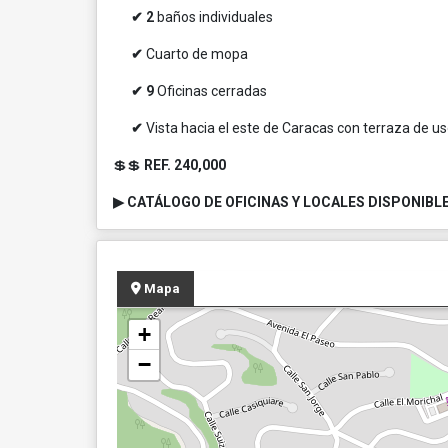
✔ 2
baños individuales
✔
Cuarto de mopa
✔ 9
Oficinas cerradas
✔
Vista hacia el este de Caracas con terraza de us
💲💲
REF. 240,000
▶ CATÁLOGO DE OFICINAS Y LOCALES DISPONIBLES
Mapa
+
−