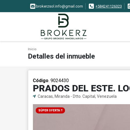
brokerzsol.info@gmail.com
+584241126323
Inicio
Detalles del inmueble
Código
. 9024430
PRADOS DEL ESTE. L
Caracas, Miranda - Dtto. Capital, Venezuela
SÚPER OFERTA !!