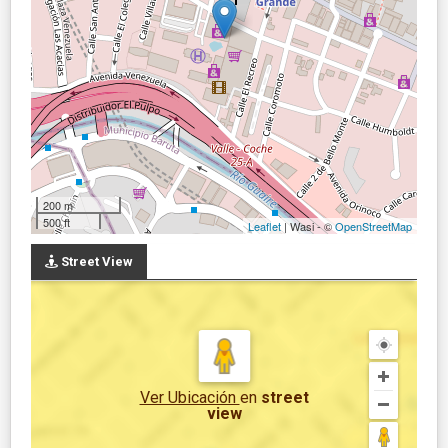
200 m
500 ft
Leaflet
| Wasi - ©
OpenStreetMap
Street View
Ver Ubicación
en
street
view