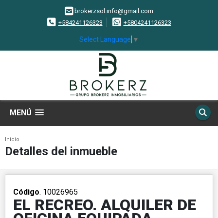
brokerzsol.info@gmail.com
+584241126323
+5804241126323
Select Language
▼
MENÚ
Inicio
Detalles del inmueble
Código
. 10026965
EL RECREO. ALQUILER DE