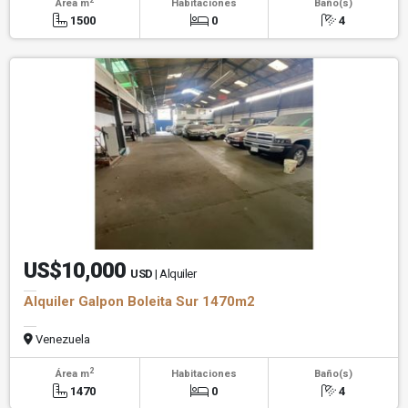
Área m
Habitaciones
Baño(s)
1500
0
4
US$10,000
USD
| Alquiler
Alquiler Galpon Boleita Sur 1470m2
Venezuela
2
Área m
Habitaciones
Baño(s)
1470
0
4