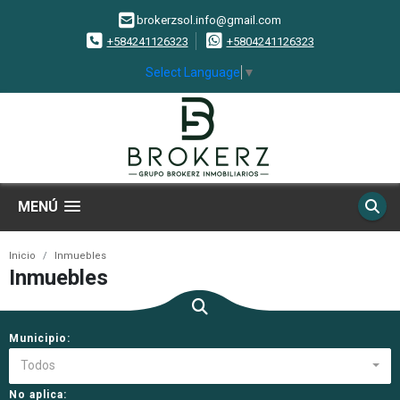
brokerzsol.info@gmail.com
+584241126323
+5804241126323
Select Language
▼
MENÚ
Inicio
Inmuebles
Inmuebles
Municipio:
Todos
No aplica: