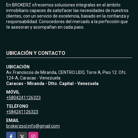
En BROKERZ ofrecemos soluciones integrales en el ámbito
inmobiliario capaces de satisfacer las necesidades de nuestros
clientes, con un servicio de excelencia, basado en la confianza y
responsabilidad. Conocedores del mercado a la perfección que
te asesoran y acompañan en cada paso.
UBICACIÓN Y CONTACTO
UBICACIÓN
Av. Franciscos de Miranda, CENTRO LIDO, Torre A, Piso 12. Ofc.
124-A, Caracas - Venezuela
Caracas - Miranda - Dtto. Capital - Venezuela
MÓVIL
+5804241126323
TELÉFONO
+584241126323
EMAIL
brokerzsol.info@gmail.com
Facebook
X
Instagram