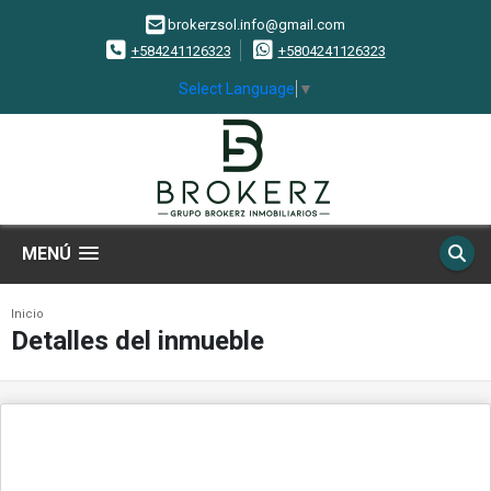
brokerzsol.info@gmail.com
+584241126323
+5804241126323
Select Language
▼
MENÚ
Inicio
Detalles del inmueble