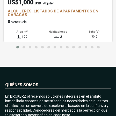
US$1,000
USD
| Alquiler
ALQUILERES. LISTADOS DE APARTAMENTOS EN
CARACAS
Venezuela
2
Área m
Habitaciones
Baño(s)
100
2
2
QUIÉNES SOMOS
En BROKERZ ofrecemos soluciones integrales en el ámbito
inmobiliario capaces de satisfacer las necesidades de nuestros
clientes, con un servicio de excelencia, basado en la confianza y
responsabilidad. Conocedores del mercado a la perfección que
te asesoran y acompañan en cada paso.