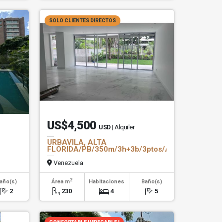
SOLO CLIENTES DIRECTOS
US$4,500
USD
| Alquiler
URBAVILA, ALTA
FLORIDA/PB/350m/3h+3b/3ptos/AESTRENAR/terr
Venezuela
2
año(s)
Área m
Habitaciones
Baño(s)
2
230
4
5