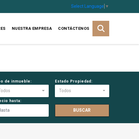
Select Language
▼
RES
NUESTRA EMPRESA
CONTÁCTENOS
po de inmueble:
Estado Propiedad:
Todos
Todos
ecio hasta:
BUSCAR