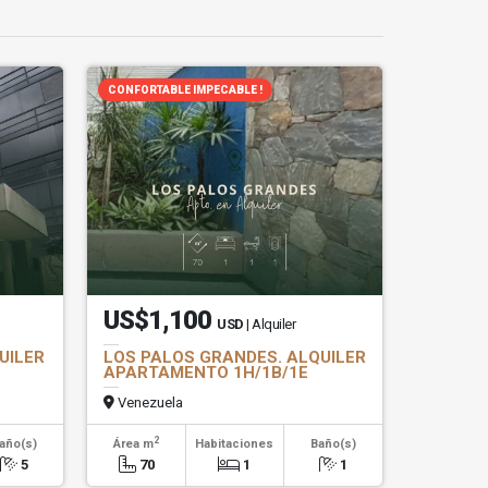
CONFORTABLE IMPECABLE !
US$1,100
USD
| Alquiler
UILER
LOS PALOS GRANDES. ALQUILER
APARTAMENTO 1H/1B/1E
Venezuela
2
año(s)
Área m
Habitaciones
Baño(s)
5
70
1
1