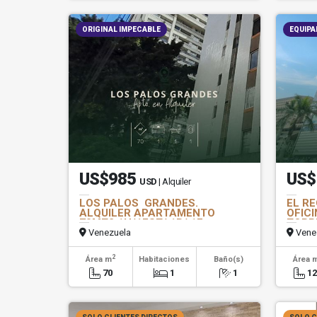
ORIGINAL IMPECABLE
EQUIPA
US$985
US$
USD
| Alquiler
LOS PALOS GRANDES.
EL RE
ALQUILER APARTAMENTO
OFICI
70MT2 1H/1EST/ 1B/ 1E
TORR
Venezuela
Vene
2
Área m
Habitaciones
Baño(s)
Área 
70
1
1
1