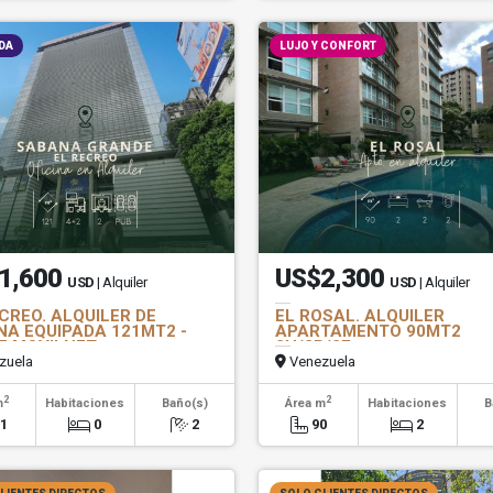
DA
LUJO Y CONFORT
1,600
US$2,300
USD
| Alquiler
USD
| Alquiler
CREO. ALQUILER DE
EL ROSAL. ALQUILER
NA EQUIPADA 121MT2 -
APARTAMENTO 90MT2
E MOVILNET
2H/2B/2E
zuela
Venezuela
2
2
m
Habitaciones
Baño(s)
Área m
Habitaciones
B
21
0
2
90
2