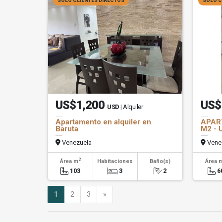
SOLO CLIENTES DIRECTOS
SOLO C
US$1,200
US$
USD
| Alquiler
Apartamento en alquiler en
APAR
Baruta
M2 - 
Venezuela
Vene
2
Área m
Habitaciones
Baño(s)
Área 
103
3
2
6
Siguiente
1
2
3
»