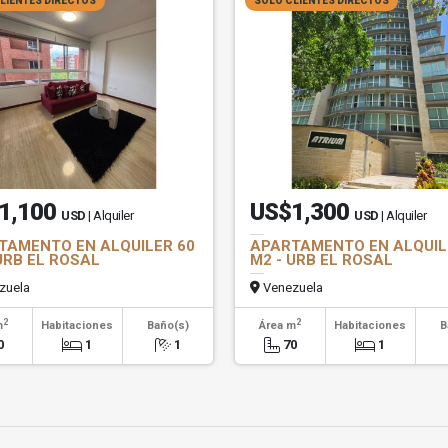
LIENTES DIRECTOS
SOLO CLIENTES DIRECTOS
1,100
US$1,300
USD
| Alquiler
USD
| Alquiler
TAMENTO EN ALQUILER 60
APARTAMENTO EN ALQUIL
URB EL ROSAL
M2 - URB EL ROSAL
zuela
Venezuela
2
2
m
Habitaciones
Baño(s)
Área m
Habitaciones
B
0
1
1
70
1