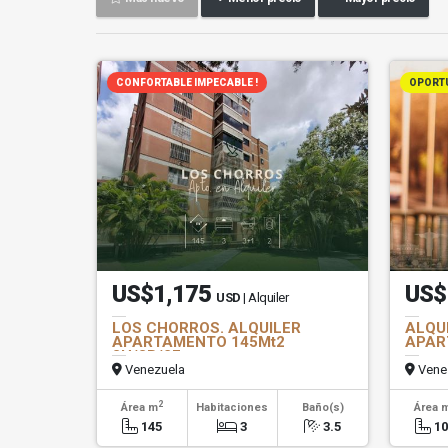
CONFORTABLE IMPECABLE !
OPORT
US$1,175
US$
USD
| Alquiler
LOS CHORROS. ALQUILER
ALQUI
APARTAMENTO 145Mt2
APAR
3H/3B/2E
Venezuela
Vene
2
Área m
Habitaciones
Baño(s)
Área 
145
3
3.5
1