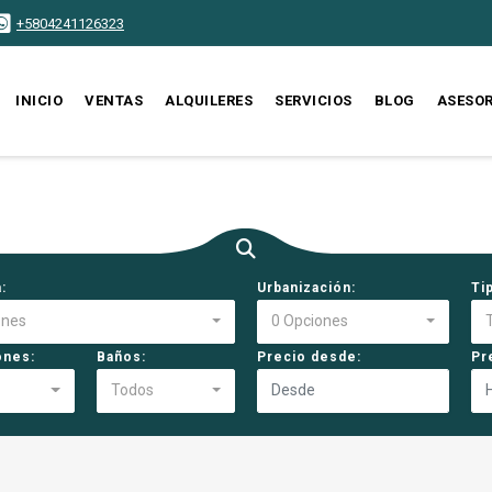
+5804241126323
INICIO
VENTAS
ALQUILERES
SERVICIOS
BLOG
ASESO
:
Urbanización:
Ti
ones
0 Opciones
ones:
Baños:
Precio desde:
Pr
Todos