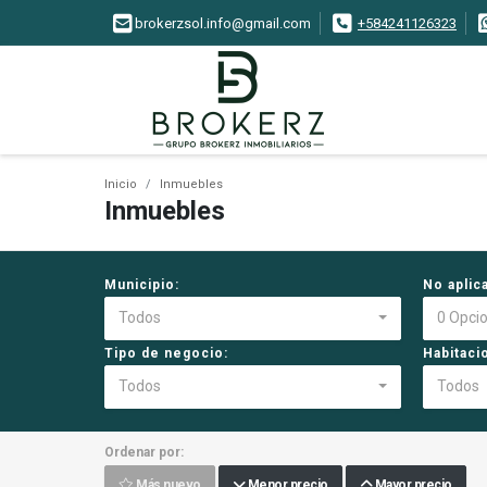
brokerzsol.info@gmail.com
+584241126323
Inicio
Inmuebles
Inmuebles
Municipio:
No aplica
Todos
0 Opci
Tipo de negocio:
Habitaci
Todos
Todos
Ordenar por:
Más nuevo
Menor precio
Mayor precio