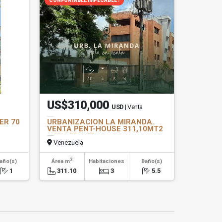
CONFORTABLE IMPECABLE !
US$310,000
USD
| Venta
ER 70
URBANIZACION LA MIRANDA.
VENTA PENT-HOUSE 311,10MT2
/ 4H / 5B / 4E
Venezuela
2
año(s)
Área m
Habitaciones
Baño(s)
1
311.10
3
5.5