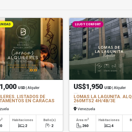
UNIDAD
LUJO Y CONFORT
1,000
US$1,950
USD
| Alquiler
USD
| Alquiler
LERES. LISTADOS DE
LOMAS LA LAGUNITA. ALQ
TAMENTOS EN CARACAS
260MTS2 4H/4B/3E
zuela
Venezuela
2
2
m
Habitaciones
Baño(s)
Área m
Habitaciones
B
00
2
2
260
4