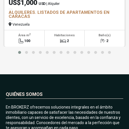
US$1,000
USD
| Alquiler
ALQUILERES. LISTADOS DE APARTAMENTOS EN
CARACAS
Venezuela
2
Área m
Habitaciones
Baño(s)
100
2
2
QUIÉNES SOMOS
En BROKERZ ofrecemos soluciones integrales en el ámbito
inmobiliario capaces de satisfacer las necesidades de nuestros
clientes, con un servicio de excelencia, basado en la confianza y
responsabilidad. Conocedores del mercado a la perfección que
te asesoran y acompañan en cada paso.