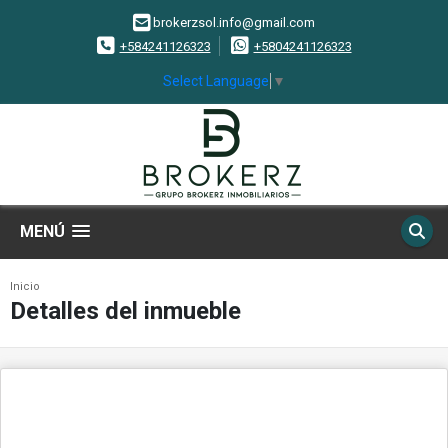
brokerzsol.info@gmail.com
+584241126323
+5804241126323
Select Language
▼
MENÚ
Inicio
Detalles del inmueble